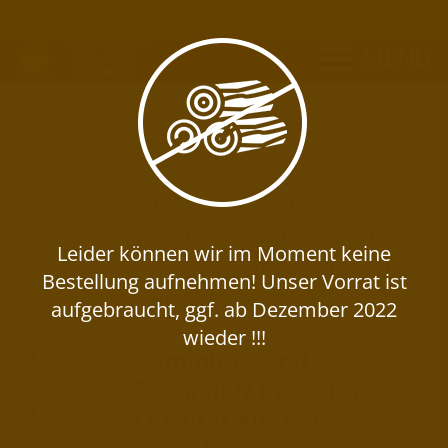
Beratung & Bestellung:
0176 / 28 232 405
MENU
Startseite
»
Kaminholz-Lieferservice
»
Unser Liefergebiet
»
Bremen – Hemelingen
Brennholz und
Kaminholz für Bremen
– Hemelingen günstig
Kaminholz-
Lieferservice
kaufen
Menü
Kaminholz und
Über
uns
Brennholz in bester
Qualität aus der
Unser