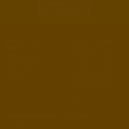
Beratung
anfragen
Brennholzservice
Kaminholz-Produkte
Bremen
Brennholz und Kaminholz
Kaminholz Birke trocken 30-33 cm
Kaminholz-Lieferservice
Kaminholz Birke trocken 25 cm
Kontakt und Bestellung
Kaminholz Buche trocken 30-33 cm
Produkte und Preise
Kaminholz Buche trocken 25 cm
Brennholz-Partner
Kaminholz Eiche trocken 30-33 cm
Startseite
Kaminholz Eiche trocken 25 cm
Holzbriketts
Holzpellets
Anzündholz
Kaminholz-Liefergebiet
Kontakt
Unser Liefergebiet
Brennholzservice Bremen