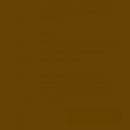
–
einfachen Transport des Brennholzes
Burglesum
und zur platzsparenden Lagerung des
Kaminholzes an.
Bremen
–
Unser
Findorff
Brennholz-/Kaminholz-
Bremen
Service für Bremen –
–
Hemelingen
Gröpelingen
Bremen
Wir liefern Ihnen Brennholz und
– Häfen
Kaminholz, Holzpellets, Briketts und
Anzündholz günstig und in bester
Bremen
Qualität bequem zu Ihnen nach Bremen
–
und Umgebung
Hemelingen
Jetzt bestellen
Bremen
– Horn-
Lehe