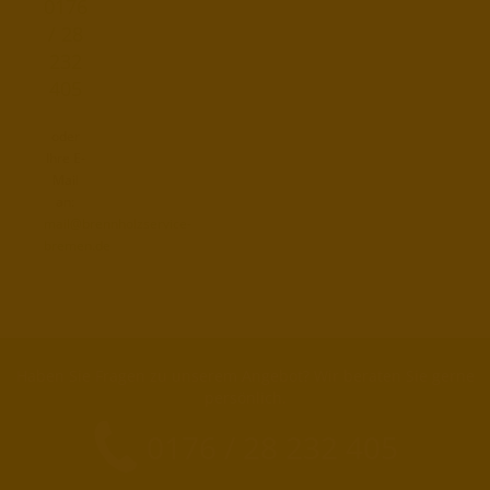
0176
/ 28
232
405
oder
Ihre E-
Mail
an:
mail@brennholzservice-
bremen.de
Haben Sie Fragen zu unserem Angebot? Wir beraten Sie gerne
persönlich.
0176 / 28 232 405