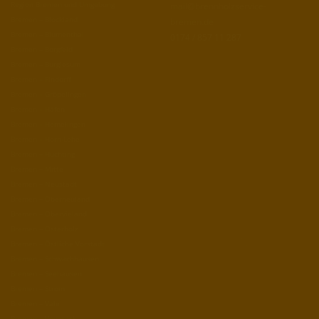
Region Bremen und Umgebung
mail@brennholzservice-
Bremen – Blockland
bremen.de
Bremen – Blumenthal
0174 / 857 11 287
Bremen – Borgfeld
Bremen – Burglesum
Bremen – Findorff
Bremen – Gröpelingen
Bremen – Häfen
Bremen – Hemelingen
Bremen – Horn-Lehe
Bremen – Huchting
Bremen – Mitte
Bremen – Neustadt
Bremen – Oberneuland
Bremen – Obervieland
Bremen – Osterholz
Bremen – Östliche Vorstadt
Bremen – Schwachhausen
Bremen – Seehausen
Bremen – Strom
Bremen – Vahr
Bremen – Vegesack