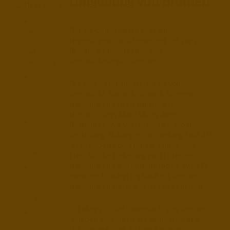
Umgebung von Bremen
Liefergebiet
Der schöne Stadtteil Bremen –
Region
Hemelingen von Bremen gehört zum
Bremen
Brennholz-Liefergebiet vom
und
Brennholzservice Bremen.
Umgebung
Die Kosten für die Lieferung von
Bremen
Brennholz, Kaminholz nach Bremen –
–
Hemelingen klären wir bei der
Blockland
telefonischen Abwicklung Ihrer
Bestellung. Wir versuchen bei jeder
Bremen
Bestellung abhängig von Umfang und Art
–
Ihres Bedarfs den für Sie günstigsten
Blumenthal
Preis für die Lieferung nach Bremen –
Hemelingen zu ermitteln, indem wir z.B.
mehrere Kunden im Stadtteil Bremen –
Bremen
Hemelingen am gleichen Tag beliefern.
–
Borgfeld
Vor allem in der Innenstadt von Bremen
und den einzelnen Stadtteilen zahlen
Bremen
sich unsere praktischen Säcke zum