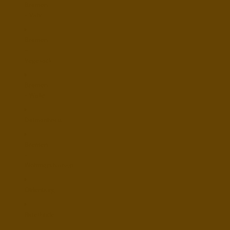
Bremen
– Vahr
Bremen
–
Vegesack
Bremen
– Walle
Delmenhorst
Bremen
–
Woltmershausen
Oldenburg
Ritterhude