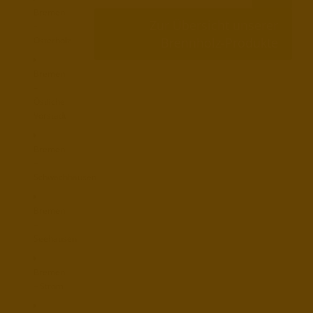
Bremen
Zur Übersicht unserer
–
Brennholz-Produkte
Osterholz
Bremen
–
Östliche
Vorstadt
Bremen
–
Schwachhausen
Bremen
–
Seehausen
Bremen
– Strom