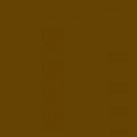
Unsere Produkte für Bremen
Bremen
– Hemelingen
–
Huchting
Brennholz und
Bremen
– Mitte
Kaminholz
ab 73 €
Bremen
–
Holzbriketts
Neustadt
ab 98 €
Bremen
Holzpellets
–
Oberneuland
ab 5 €
Bremen
Anzündholz
–
Obervieland
ab 6 €