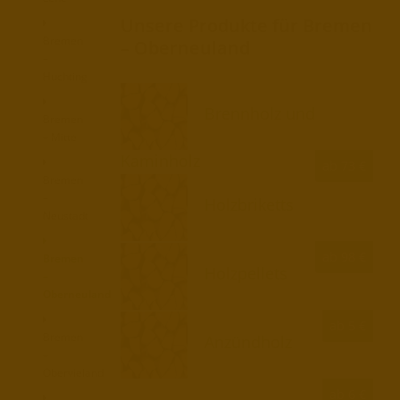
Unsere Produkte für Bremen
Bremen
– Oberneuland
–
Huchting
Brennholz und
Bremen
– Mitte
Kaminholz
ab 73 €
Bremen
–
Holzbriketts
Neustadt
ab 98 €
Bremen
Holzpellets
–
Oberneuland
ab 5 €
Bremen
Anzündholz
–
Obervieland
ab 6 €