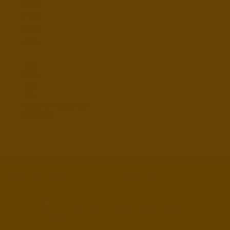
0176
/ 28
232
405
oder
Ihre E-
Mail
an:
mail@brennholzservice-
bremen.de
Haben Sie Fragen zu unserem Angebot? Wir beraten Sie gerne
persönlich.
0176 / 28 232 405