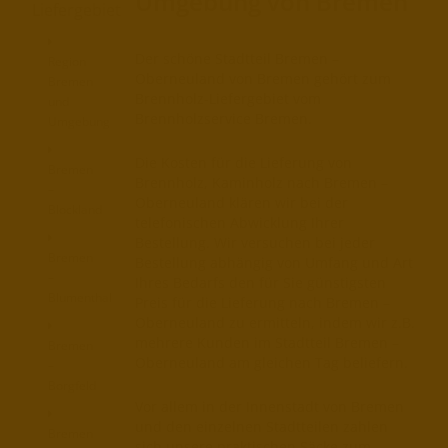
Umgebung von Bremen
Liefergebiet
Der schöne Stadtteil Bremen –
Region
Oberneuland von Bremen gehört zum
Bremen
Brennholz-Liefergebiet vom
und
Brennholzservice Bremen.
Umgebung
Die Kosten für die Lieferung von
Bremen
Brennholz, Kaminholz nach Bremen –
–
Oberneuland klären wir bei der
Blockland
telefonischen Abwicklung Ihrer
Bestellung. Wir versuchen bei jeder
Bremen
Bestellung abhängig von Umfang und Art
–
Ihres Bedarfs den für Sie günstigsten
Blumenthal
Preis für die Lieferung nach Bremen –
Oberneuland zu ermitteln, indem wir z.B.
mehrere Kunden im Stadtteil Bremen –
Bremen
Oberneuland am gleichen Tag beliefern.
–
Borgfeld
Vor allem in der Innenstadt von Bremen
und den einzelnen Stadtteilen zahlen
Bremen
sich unsere praktischen Säcke zum