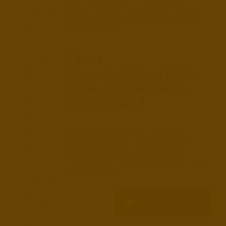
–
einfachen Transport des Brennholzes
Burglesum
und zur platzsparenden Lagerung des
Kaminholzes an.
Bremen
–
Unser
Findorff
Brennholz-/Kaminholz-
Bremen
Service für Bremen –
–
Oberneuland
Gröpelingen
Bremen
Wir liefern Ihnen Brennholz und
– Häfen
Kaminholz, Holzpellets, Briketts und
Anzündholz günstig und in bester
Bremen
Qualität bequem zu Ihnen nach Bremen
–
und Umgebung
Hemelingen
Jetzt bestellen
Bremen
– Horn-
Lehe