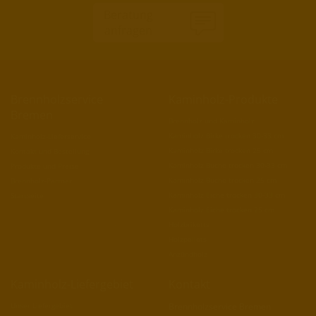
Beratung
anfragen
Brennholzservice
Kaminholz-Produkte
Bremen
Brennholz und Kaminholz
Kaminholz Birke trocken 30-33 cm
Kaminholz-Lieferservice
Kaminholz Birke trocken 25 cm
Kontakt und Bestellung
Kaminholz Buche trocken 30-33 cm
Produkte und Preise
Kaminholz Buche trocken 25 cm
Brennholz-Partner
Kaminholz Eiche trocken 30-33 cm
Startseite
Kaminholz Eiche trocken 25 cm
Holzbriketts
Holzpellets
Anzündholz
Kaminholz-Liefergebiet
Kontakt
Unser Liefergebiet
Brennholzservice Bremen