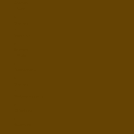
Bremen
– Vahr
Bremen
–
Vegesack
Bremen
– Walle
Delmenhorst
Bremen
–
Woltmershausen
Oldenburg
Ritterhude