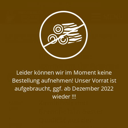
Beratung & Bestellung:
0176 / 28 232 405
MENU
Startseite
»
Kaminholz-Lieferservice
»
Unser Liefergebiet
»
Bremen – Oberneuland
Brennholz und
Kaminholz für Bremen
– Oberneuland
Kaminholz-
Lieferservice
günstig kaufen
Menü
Kaminholz und
Über
uns
Brennholz in bester
Qualität aus der
Unser