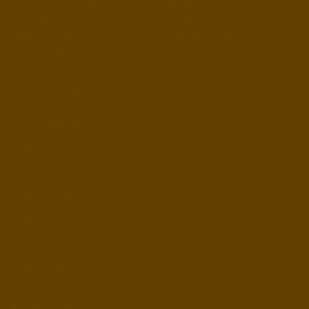
Region Bremen und Umgebung
mail@brennholzservice-
Bremen – Blockland
bremen.de
Bremen – Blumenthal
0174 / 857 11 287
Bremen – Borgfeld
Bremen – Burglesum
Bremen – Findorff
Bremen – Gröpelingen
Bremen – Häfen
Bremen – Hemelingen
Bremen – Horn-Lehe
Bremen – Huchting
Bremen – Mitte
Bremen – Neustadt
Bremen – Oberneuland
Bremen – Obervieland
Bremen – Osterholz
Bremen – Östliche Vorstadt
Bremen – Schwachhausen
Bremen – Seehausen
Bremen – Strom
Bremen – Vahr
Bremen – Vegesack