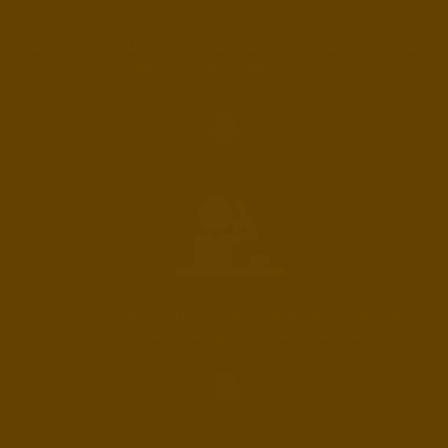
Sie rufen uns direkt an oder hinterlassen Ihre Kontaktdaten und wir
rufen sie schnellstmöglich zurück.
Unser Verkaufsberater klärt mit Ihnen die Details zum Produkt,
Verpackung, Ablauf der Lieferung und vor allem dem Liefertermin.