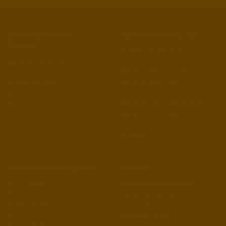
Brennholzservice
Kaminholz-Produkte
Bremen
Brennholz und Kaminholz
Kaminholz Birke trocken 30-33 cm
Kaminholz-Lieferservice
Kaminholz Birke trocken 25 cm
Kontakt und Bestellung
Kaminholz Buche trocken 30-33 cm
Produkte und Preise
Kaminholz Buche trocken 25 cm
Brennholz-Partner
Kaminholz Eiche trocken 30-33 cm
Startseite
Kaminholz Eiche trocken 25 cm
Holzbriketts
Holzpellets
Anzündholz
Kaminholz-Liefergebiet
Kontakt
Unser Liefergebiet
Brennholzservice Bremen
Region Bremen und Umgebung
mail@brennholzservice-
Bremen – Blockland
bremen.de
Bremen – Blumenthal
0174 / 857 11 287
Bremen – Borgfeld