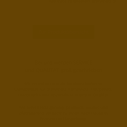
Alle Infos zu unserem Brennholz
Zur Produktübersicht
Bei uns werden SERVICE
und QUALITÄT groß geschrieben
Wir verstehen uns als kundenorientierter
Dienstleister für Brennholz, Kaminholz, Holzpellets,
Holzbriketts und Anzündholz in bester Qualität.
Wir liefern Holz günstig, praktisch, sauber und
platzsparend verpackt zu Ihnen nach Hause in
Bremen und Umgebung.