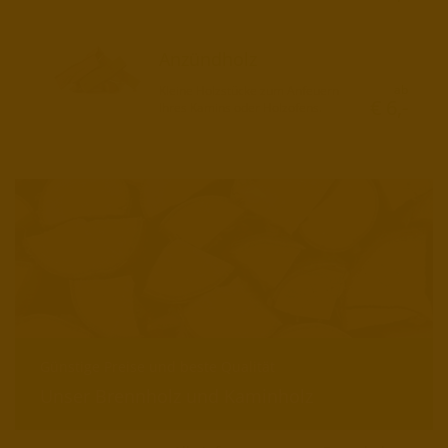
Anzündholz
ab
Kleine Holzstücke zum Anfeuern
€ 6,-
Ihres Kamins oder Holzofens.
Günstige Preise und beste Qualität
Unser Brennholz und Kaminholz