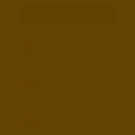
Unsere aktuellen Angebote
August 2026
Brennholz und Kaminholz
ab
Holz aus Buche, Birke oder Eiche
€ 73,-
Scheitlängen 25 cm oder 30-33 cm
Holzbriketts
Holzbriketts mit langer
ab
Brenndauer und geringer
€ 98,-
Aschemenge
Holzpellets
ab
Ideal für Zentralheizungen oder
€ 5,-
Pellet-Kaminöfen.