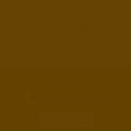
Waldbesitzern und Förstern im Zuge einer nachhaltigen
Waldwirtschaft produziert.
Brennholz, Kaminholz oder Feuerholz sind weitgefasste
umgangssprachliche Begriffe für Brennstoffe bzw. Energieholz,
welcher wiederum der Oberbegriff für die verschiedenen
Handelsformen des Holzes sind, wie zum Beispiel ofenfertiges
Stückholz, Scheitholz, Rundholz oder Brennreisig. Holzpellets und
Holzbriketts bestehen auch aus Holz, zählen aber umgangssprachlich
nicht zum Brennholz, da diese anders produziert werden und keine
typische Holzstruktur aufweisen. Trockenes Holz wird zur
Verbrennung in einem Nutzfeuer verwendet. Es ist der älteste
Brennstoff der Menschheit und wird seit ca. 400.000 Jahren genutzt.
Haben Sie Fragen zu unserem Angebot? Wir beraten Sie gerne
persönlich.
0176 / 28 232 405
Beratung
anfragen