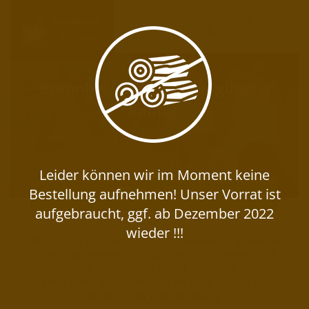
Beratung & Bestellung:
0176 / 28 232 405
Brennholz & Kaminholz günstig
kaufen
und bequem nach Bremen und Umgebung liefern
lassen.
MENU
Wir sind Ihr Produzent und Lieferservice für günstiges
Brennholz, Kaminholz, Holzbriketts, Holzpellets und
Anzündholz in Bremen und Umgebung. Wir freuen uns
auf Ihren Anruf bei Fragen aller Art rund um das Heizen
mit Holz oder Ihre Bestellung.