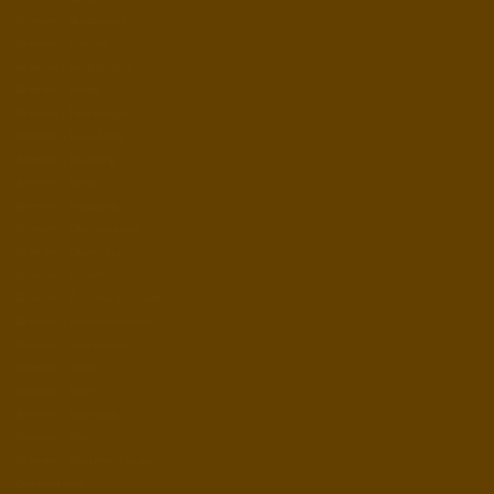
Bremen – Burglesum
Bremen – Findorff
Bremen – Gröpelingen
Bremen – Häfen
Bremen – Hemelingen
Bremen – Horn-Lehe
Bremen – Huchting
Bremen – Mitte
Bremen – Neustadt
Bremen – Oberneuland
Bremen – Obervieland
Bremen – Osterholz
Bremen – Östliche Vorstadt
Bremen – Schwachhausen
Bremen – Seehausen
Bremen – Strom
Bremen – Vahr
Bremen – Vegesack
Bremen – Walle
Bremen – Woltmershausen
Delmenhorst