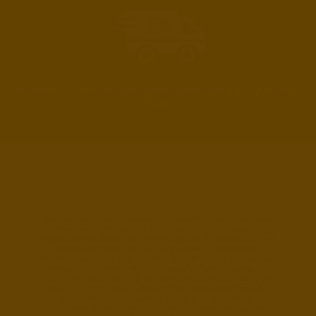
Wir liefern das Holz zum vereinbarten Termin bequem zu Ihnen nach
Hause
Der Brennholzservice Bremen ist Ihr freundlicher und kompetenter
Händler und Lieferservice für Brennholz, Kaminholz, Holzpellets,
Holzbriketts und Anzündholz höchster Qualität. Wir liefern Ihnen die
gewünschte Menge Brennholz zu günstigen Preisen und zum
Wunschtermin bis vor Ihre Haustür in Bremen oder die umliegenden
Städte und Gemeinden. Unsere Produkte umfassen vorgelagertes
oder getrocknetes Brennholz und Kaminholz (Buchenscheitholz) mit
einer Scheitlänge von 25, 33 oder 100cm sowie Holzbriketts und
Holzpellets sowie Anzündholz. Unsere Brennholz stammt
ausschließlich aus der Region und wird in Zusammenarbeit von