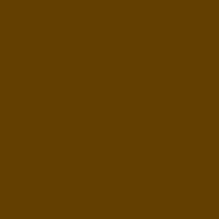
Bremen – Huchting
Bremen – Mitte
Bremen – Neustadt
Bremen – Oberneuland
Bremen – Obervieland
Bremen – Osterholz
Bremen – Östliche Vorstadt
Bremen – Schwachhausen
Bremen – Seehausen
Bremen – Strom
Bremen – Vahr
Bremen – Vegesack
Bremen – Walle
Bremen – Woltmershausen
Delmenhorst
Oldenburg
Ritterhude
© 2026 Brennholzservice Bremen. Alle Rechte vorbehalten.
Kontakt und Bestellung
Kaminholz-Wissen
Netzwerk