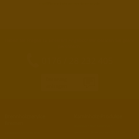
mail@brennholzservice-bremen.de
Haben Sie Fragen zu unserem Angebot? Wir beraten Sie gerne
persönlich.
0176 / 28 232 405
Beratung
anfragen
Brennholzservice
Kaminholz-Produkte
Bremen
Brennholz und Kaminholz
Kaminholz Birke trocken 30-33 cm
Kaminholz-Lieferservice
Kaminholz Birke trocken 25 cm
Kontakt und Bestellung