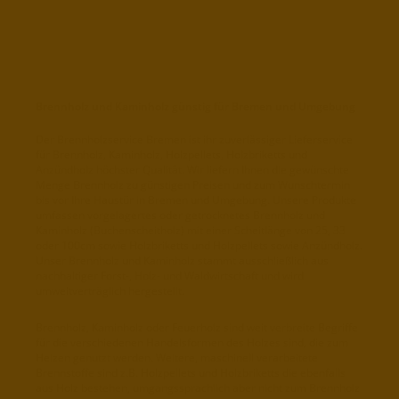
Brennholz und Kaminholz günstig für Bremen und Umgebung
Der Brennholzservice Bremen ist ihr zuverlässiger Lieferservice
für Brennholz, Kaminholz, Holzpellets, Holzbriketts und
Anzündholz höchster Qualität. Wir liefern Ihnen die gewünschte
Menge Brennholz zu günstigen Preisen und zum Wunschtermin
bis vor Ihre Haustür in Bremen und Umgebung. Unsere Produkte
umfassen vorgelagertes oder getrocknetes Brennholz und
Kaminholz (Buchenscheitholz) mit einer Scheitlänge von 25, 33
oder 100cm sowie Holzbriketts und Holzpellets sowie Anzündholz.
Unser Brennholz und Kaminholz stammt ausschließlich aus
nachhaltiger Forst-, Holz- und Waldwirtschaft und wird
umweltverträglich hergestellt.
Brennholz, Kaminholz oder Feuerholz sind weit verbreite Begriffe
für die verschiedenen Handelsformen des Holzes sind, die zum
Heizen genutzt werden. Weitere, maschinell verarbeitete
Brennstoffe sind z.B. Holzpellets und Holzbriketts die ebenfalls
aus Holz bestehen, umgangssprachlich aber nicht zum Brennholz