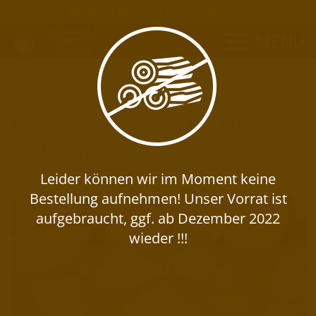
Beratung & Bestellung:
0176 / 28 232 405
MENU
Startseite
»
Produkte und Preise
Kaminholz-Angebot und Preise
für Bremen
Brennholz und Kaminholz
ab 73 €
Holz aus Buche, Birke oder Eiche