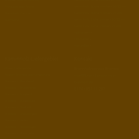
Kaminholz Buche trocken 30-33 cm
Produkte und Preise
Kaminholz Buche trocken 25 cm
Brennholz-Partner
Kaminholz Eiche trocken 30-33 cm
Startseite
Kaminholz Eiche trocken 25 cm
Holzbriketts
Holzpellets
Anzündholz
Kaminholz-Liefergebiet
Kontakt
Unser Liefergebiet
Brennholzservice Bremen
Region Bremen und Umgebung
mail@brennholzservice-
Bremen – Blockland
bremen.de
Bremen – Blumenthal
0174 / 857 11 287
Bremen – Borgfeld
Bremen – Burglesum
Bremen – Findorff
Bremen – Gröpelingen
Bremen – Häfen
Bremen – Hemelingen
Bremen – Horn-Lehe