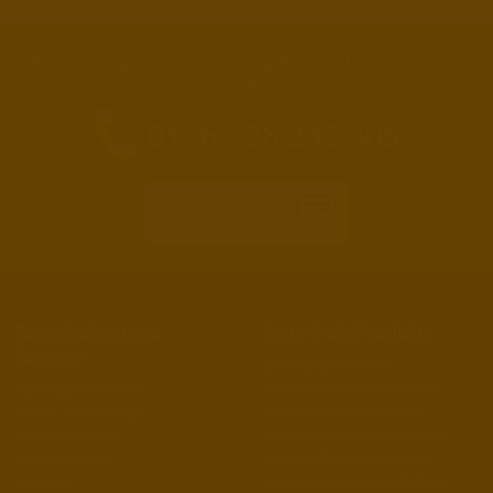
Haben Sie Fragen zu unserem Angebot? Wir beraten Sie gerne
persönlich.
0176 / 28 232 405
Beratung
anfragen
Brennholzservice
Kaminholz-Produkte
Bremen
Brennholz und Kaminholz
Kaminholz Birke trocken 30-33 cm
Kaminholz-Lieferservice
Kaminholz Birke trocken 25 cm
Kontakt und Bestellung
Kaminholz Buche trocken 30-33 cm
Produkte und Preise
Kaminholz Buche trocken 25 cm
Brennholz-Partner
Kaminholz Eiche trocken 30-33 cm
Startseite