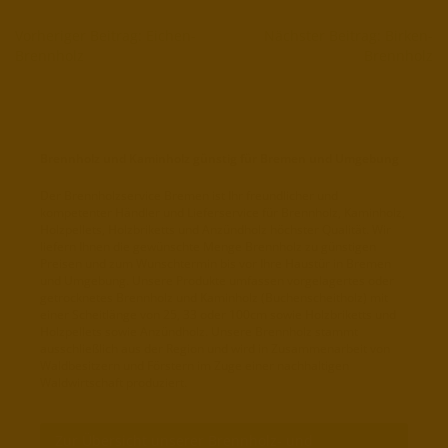
Vorheriger Beitrag: Eichen-
Nächster Beitrag: Birken-
Brennholz
Brennholz
Brennholz und Kaminholz günstig für Bremen und Umgebung
Der Brennholzservice Bremen ist Ihr freundlicher und
kompetenter Händler und Lieferservice für Brennholz, Kaminholz,
Holzpellets, Holzbriketts und Anzündholz höchster Qualität. Wir
liefern Ihnen die gewünschte Menge Brennholz zu günstigen
Preisen und zum Wunschtermin bis vor Ihre Haustür in Bremen
und Umgebung. Unsere Produkte umfassen vorgelagertes oder
getrocknetes Brennholz und Kaminholz (Buchenscheitholz) mit
einer Scheitlänge von 25, 33 oder 100cm sowie Holzbriketts und
Holzpellets sowie Anzündholz. Unsere Brennholz stammt
ausschließlich aus der Region und wird in Zusammenarbeit von
Waldbesitzern und Förstern im Zuge einer nachhaltigen
Waldwirtschaft produziert.
Zur Übersicht unserer Brennholz- und