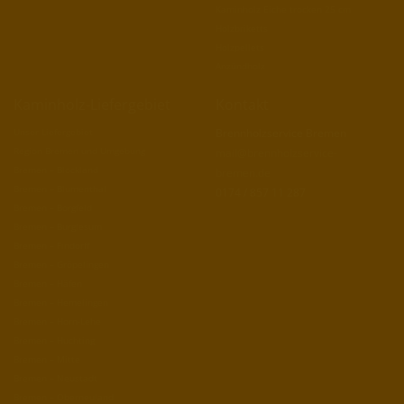
Kaminholz Eiche trocken 25 cm
Holzbriketts
Holzpellets
Anzündholz
Kaminholz-Liefergebiet
Kontakt
Unser Liefergebiet
Brennholzservice Bremen
Region Bremen und Umgebung
mail@brennholzservice-
Bremen – Blockland
bremen.de
Bremen – Blumenthal
0174 / 857 11 287
Bremen – Borgfeld
Bremen – Burglesum
Bremen – Findorff
Bremen – Gröpelingen
Bremen – Häfen
Bremen – Hemelingen
Bremen – Horn-Lehe
Bremen – Huchting
Bremen – Mitte
Bremen – Neustadt
Bremen – Oberneuland