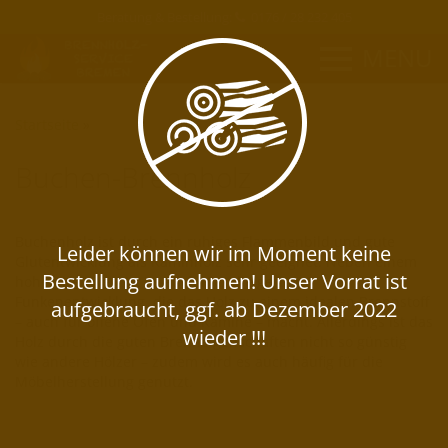
Beratung & Bestellung:
0176 / 28 232 405
MENU
Startseite
»
Buchen-Brennholz
Buchenholz ist durch ein ruhiges Flammenbild und gute
Glutentwicklung als Kaminholz sehr geeignet.
Neben einem
hohen Heizwert ist es auch hier die geringe
Funkenentwicklung, die das Holz zu einem idealen Brennstoff
– auch für offene Öfen und Kamine – macht. Allerdings ist das
Holz durch die guten Brenneigenschaften nicht so günstig
wie andere Hölzer – zudem wird es auch häufig für die
Möbelherstellung genutzt.